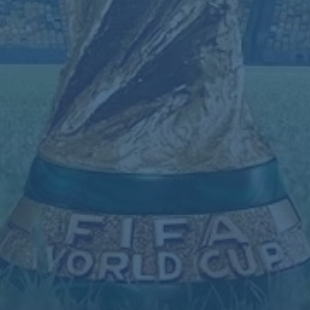
是莫德里奇在中场的精准调度，帮助皇马在最后时刻完成逆
转，最终捧得冠军奖杯。这样的案例表明，即便面临体能挑
战，莫德里奇依然能在关键时刻发挥作用。
结合即将到来的
世俱杯
，皇马很可能继续依赖莫德里奇的经
验，尤其是在面对密集赛程和高强度对抗时。他的存在不仅
是战术层面的保障，更是球队精神上的支柱。
续约与世俱杯的双重意义
从俱乐部角度看，
皇马续约莫德里奇
是对球队历史与未来的
双重致敬。一方面，续约延续了皇马对功勋球员的尊重；另
一方面，莫德里奇的留队也为年轻球员树立了榜样。而从赛
事角度看，他在
世俱杯
的出战将进一步提升皇马的竞争力，
巩固其在国际足坛的霸主地位。
此外，莫德里奇本人的职业态度也值得称道。即便已步入职
业生涯后期，他依然保持着对胜利的渴望，这种精神感染着
队友和球迷。两周后的世俱杯，或许将成为他续约后的一次