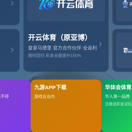
英超升级与降级球