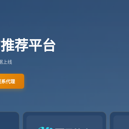
介绍
产品展示
新闻