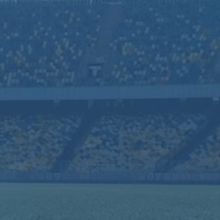
名最后三位的球队将直接降级到英冠联赛，而英
加赛争夺最后一个升级名额。这种机制让每场比
血沸腾。
级联赛的曝光度和收入，还可能导致主力球员流
中游球队在降级后不得不大幅削减预算，许多核心球
视的因素，球员和教练团队往往需要时间调整状
。
升级球队
往往需要在短时间内适应更高水平的
支小成本俱乐部在英冠表现抢眼，但进入英超后却