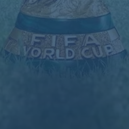
有限和经验不足的双重挑战。
如何在顶级联赛站稳脚跟
，成为每
只是第一步，保级才是更大的考验。
级背后的故事
级与降级不仅是数字和排名的变化，更是俱乐部、球员和球迷情
球队为了留在英超不惜一切代价。而对于升级球队来说，进入英
想变成噩梦。这些故事让英超联赛充满人性化的魅力，也让每一
势分析
的数据看，升级球队在英超的生存率并不高，近一半的新晋球队
的竞技差距。而对于降级球队来说，如何在英冠迅速调整状态重
理决策
往往是决定球队命运的关键因素。