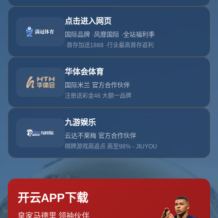
2025年世俱杯：日期晋级球队场地抽签赛制和赛程
引言：全球足球盛宴即将开启
足球迷们，准备好了吗？2025年世俱杯将再次点燃全球球
迷的热情！作为国际足坛最具含量的俱乐部赛事之一，世俱
杯不仅是各大洲冠军的巅峰对决，更是足球文化与激情的碰
撞。本文将为您详细解析2025年世俱杯的
关键信息
，包括
比赛日期、晋级球队、举办场地、抽签安排、赛制规则以及
赛程规划，助您提前锁定这场足球盛宴的每一个精彩瞬间！
比赛日期：2025年夏季的足球狂欢
据国际足联最新公布的消息，2025年世俱杯预计将于
2025
年6月中旬至7月中旬
举行，具体日期将在后续官方公告中
进一步确认。这一时间安排旨在避开各大联赛的密集赛程，
同时充分利用夏季窗口，让全球球迷都能聚焦这场顶级赛
事。值得注意的是，由于赛事规模的扩大，比赛周期可能会
比以往更长，球迷们将有更多机会见证
世界级对决
。