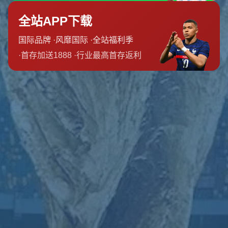
基础设施和现代化球场，如
洛杉矶纪念体育场
或
梅赛德斯-
奔驰体育场
，都将成为热门选择。这些场地不仅能容纳大量
观众，还能为球员提供最佳比赛环境，确保赛事的高质量呈
现。
抽签安排：悬念与期待并存
世俱杯的抽签仪式通常是球迷关注的焦点之一。2025年赛
事的抽签预计将在
2025年初
举行，具体时间和地点将由国
际足联与东道主共同决定。抽签将决定32支球队的分组情
况，届时，诸如“死亡之组”或“强强对话”的可能性将成为热
议话题。抽签结果不仅影响球队的晋级前景，也将直接决定
比赛的
观赏性
，让我们拭目以待！
赛制规则：全新模式更添看点
2025年世俱杯将采用全新的赛制，32支球队将被分为8个小
组，每组4队，进行单循环小组赛。小组前两名晋级16强，
随后进入
单场淘汰赛
阶段，直至决出冠军。相比以往的赛