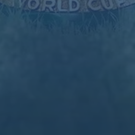
Copyright 2024
世俱杯平台-世俱杯入口-世俱杯在线观看-世俱杯高清比赛视频
免费在线观看
All Rights by
世俱杯2025
地址：黑龙江省鸡西市鸡冠区南山街道 电话：0512-7747759传真：0512-
7747759
手机：17794407435联系人：世俱杯2025