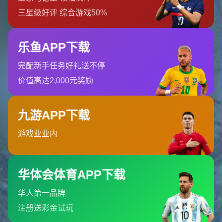
晋级球队：32支豪强齐聚一堂
2025年世俱杯将迎来历史性的改革，参赛球队数量从以往
的7支或24支扩充至
32支
，覆盖全球各大洲的顶级俱乐部。
根据国际足联的分配规则，欧洲将有
12个名额
，南美洲6
个，亚洲、非洲和北中美洲各4个，大洋洲1个，东道主也
将自动获得一个席位。
例如，欧洲的晋级球队将包括近几年的欧冠冠军及积分排名
靠前的俱乐部，像皇家马德里、曼城等豪门几乎已锁定席
位。而南美洲的弗拉门戈、河床等传统强队也将在解放者杯
中为世俱杯资格展开激烈争夺。这意味着，2025年世俱杯
的竞争将空前激烈，球迷们将见证更多
跨洲际的梦幻对决
。
举办场地：全球顶尖球场的盛宴
2025年世俱杯的举办地目前尚未最终确定，但国际足联已
透露，比赛可能会在美国或中东地区举行，具体城市和场馆
将在抽签前公布。以美国为例，若赛事落地，其丰富的体育