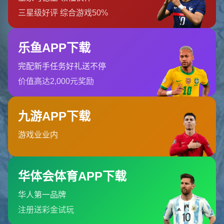
制，分为小组赛和淘汰赛阶段。这种赛制设计旨在增加比赛
的观赏性和竞争性，同时也为更多地区的球迷提供了关注自
家球队的机会。
为何选择2025年作为转折点
为何国际足联选择在
2025年
实施这一改革？一方面，近年
来全球足球市场的快速发展要求赛事不断创新，以满足球迷
日益增长的需求；另一方面，国际足联希望通过世俱杯的扩
军，进一步平衡各大洲俱乐部之间的竞技水平。例如，来自
亚洲、非洲和北美洲的俱乐部将获得更多参赛名额，这无疑
是对足球全球化的一次重要推动。
此外，2025年的世俱杯还计划在美国举行，这与2026年世
界杯（由美国、加拿大和墨西哥联合举办）形成了联动效
应。可以预见，届时世俱杯将成为北美足球热潮的重要组成
部分。
扩军对俱乐部和球迷的影响