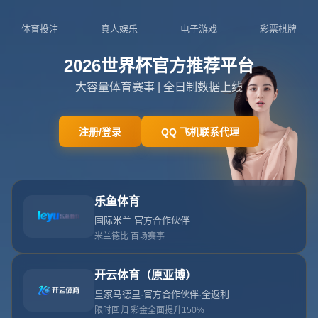
国际足联宣布新版世俱杯创纪录奖金方案（国际足联
推出史上最高奖金的新版世俱杯计划）