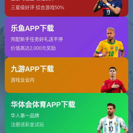
国际足联宣布新版世俱杯创纪录奖金方案
引言：足球盛宴再升级，奖金创历史新高
足球作为全球最受欢迎的运动之一，始终牵动着亿万球迷的
心。近日，国际足联（FIFA）重磅宣布，新版世俱杯将推
出史上最高额的奖金方案，这一消息迅速引发热议。不仅参
赛俱乐部将获得前所未有的经济回报，赛事的影响力和吸引
力也将进一步提升。究竟这项新政策有何亮点？它将如何改
变足球世界的格局？让我们一探究竟。
新版世俱杯奖金方案的突破性亮点