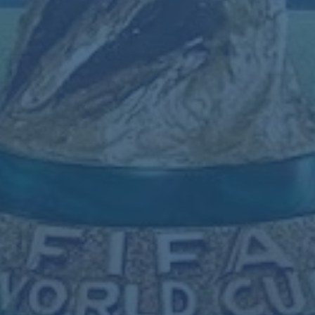
中北美及加勒比海足球联合会 (CONCACAF) – 4席
该区
域主要由2021、2022、2023、2024赛季中北美及加勒
比海冠军杯的冠军获得。已确定晋级的球队：
2021中北美冠军杯冠军蒙特雷 (墨西哥)
2022中北美冠军杯冠军西雅图海湾人 (美国)
2023中北美冠军杯冠军莱昂 (墨西哥)
2024中北美冠军杯冠军（待定）
大洋洲足球联合会 (OFC) – 1席
大洋洲的名额将授予四
年周期内排名最高的大洋洲冠军联赛冠军。
奥克兰城 (新西兰)
已凭借其在该区域的持续统治力基本锁定
该席位。
东道主 – 1席
作为东道主，美国将获得一个参赛名额，
具体代表球队将由美国足协在稍后时间确定，通常会是
本国联赛的佼佼者。