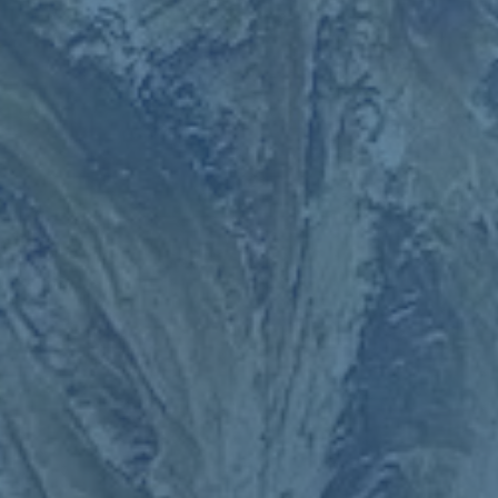
曼 (法国)
、
国际米兰 (意大利)
、
波尔图 (葡萄牙)
、
本菲卡 (葡
萄牙)
、
多特蒙德 (德国)
、
尤文图斯 (意大利)
。最后一个名额
将根据2023/24赛季欧冠成绩，在萨尔茨堡红牛和马德里竞技
之间产生（若阿森纳夺冠则阿森纳晋级，否则萨尔茨堡红牛
凭借排名优势晋级，除非马竞在排名上超越他们）。
南美洲足球联合会 (CONMEBOL) – 6席
南美区的晋级名
额同样由过去四个赛季的南美解放者杯冠军以及排名决
定。已确定晋级的球队有：
2021南美解放者杯冠军帕尔梅iras (巴西)
2022南美解放者杯冠军弗拉门戈 (巴西)
2023南美解放者杯冠军弗鲁米嫩塞 (巴西)
2024南美解放者杯冠军（待定）
通过排名晋级的球队目前有河床（阿根廷），剩余一个排名
席位待定。