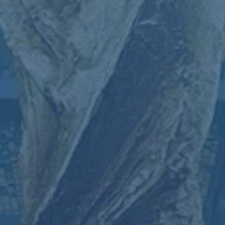
亚洲足球联合会 (AFC) – 4席
亚洲区的名额由2021、
2022、2023/24赛季亚冠联赛冠军以及一个排名席位构
成。已确定晋级的球队：
2021亚冠冠军利雅得新月 (沙特阿拉伯)
2022亚冠冠军浦和红钻 (日本)
2023/24亚冠冠军（待定，若利雅得新月或浦和红钻再次夺
冠，则排名靠前的球队递补）
通过排名晋级的蔚山HD（韩国）已确保一个席位。
非洲足球联合会 (CAF) – 4席
非洲区的名额产生方式与
亚洲类似。已确定晋级的球队：
2020/21及2022/23非洲冠军联赛冠军开罗国民 (埃及)
2021/22非洲冠军联赛冠军维达德卡萨布兰卡 (摩洛哥)
2023/24非洲冠军联赛冠军（待定）
通过排名晋级的球队（待定，目前马梅洛迪日落和突尼斯希
望体育机会较大）。