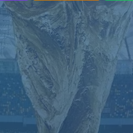
目的是，国际足联为此次赛事设置了高达
10亿美元
的奖金池。这
些国家队的顶级赛事。这样的投入无疑显示了国际足联对新版世
：冠军或独揽巨额财富
元的奖金池如何分配，成为了外界关注的焦点。虽然具体方案尚未
得数千万美元的奖励，甚至可能接近
1亿美元
。此外，进入淘汰赛
伍也能分得一杯羹。
门为例，像皇家马德里、曼城这样的顶级俱乐部，若能在新版世
将收获一笔足以改变俱乐部财政状况的巨额奖金。这种经济激励
。
如此之高：背后的商业逻辑
杯奖金之所以达到
10亿美元
，离不开国际足联在商业运营上的创
转播商的关注。据悉，已有多家国际品牌表达了对赛事的合作意