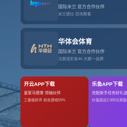
公司新闻
国际足
行业动态
国际足联：
引言：足
足球迷们
10亿美元
那么，新
新版世俱
世俱杯作
改写规则
这一改革