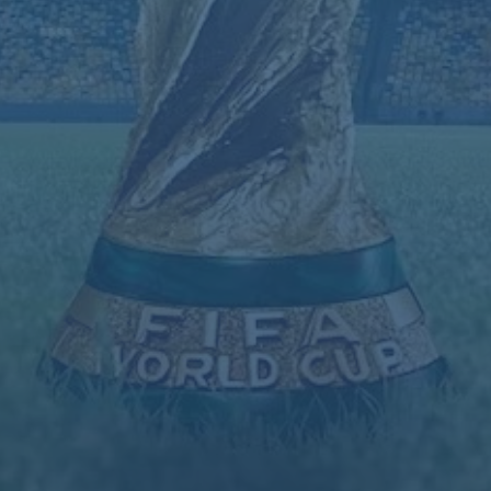
际足联希望通过高额奖金吸引更多顶级俱乐部参与，从而提升赛
视程度有限，但如今在
巨额奖金
的诱惑下，相信他们会投入更多
：新版世俱杯对中小俱乐部的意义
型俱乐部而言，新版世俱杯同样是一个改变命运的机会。以南美
能与世界顶级球队同台竞技，还能获得一笔不菲的参赛奖金。这
将起到关键作用。
自非洲的某支冠军球队若能进入小组赛，即便未能晋级，也可能
部来说，无疑是一场“及时雨”，也将进一步推动全球足球的均衡发
：足球迷的新狂欢
杯的推出，不仅是国际足联的一次大胆尝试，也是全球足球发展的
月的高强度比赛，这些元素都让这项赛事充满了吸引力。无论是
舞台上书写属于自己的传奇。
事的举办地、赛程安排以及转播覆盖范围都将成为未来关注的焦点
足球比赛，更是一场全球化的体育狂欢。