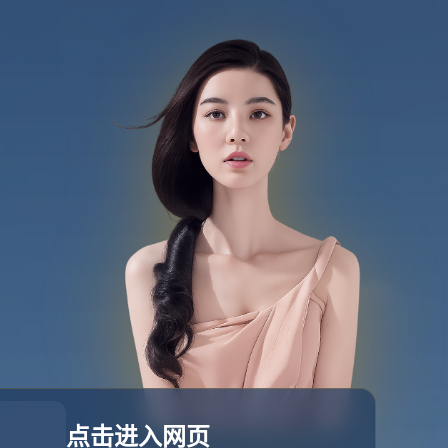
全国免费电话：
0512-7747759
动态
联系我们
当前位置：
首页
>
新闻中心