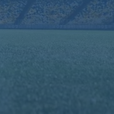
事的观赏性和影响力。以往，一些欧洲豪门对世
资源和精力，为赛事增添更多看点。
洲或非洲的俱乐部为例，若能通过预选赛晋级正
笔资金对于俱乐部的青训、基础设施建设甚至球
获得数百万美元的奖金。这对于许多财政状况不
展。
新里程碑。32支球队的角逐、
10亿美元
的奖金
欧洲豪门还是来自其他大洲的黑马球队，都有机
。可以预见的是，2025年的新版世俱杯将不仅