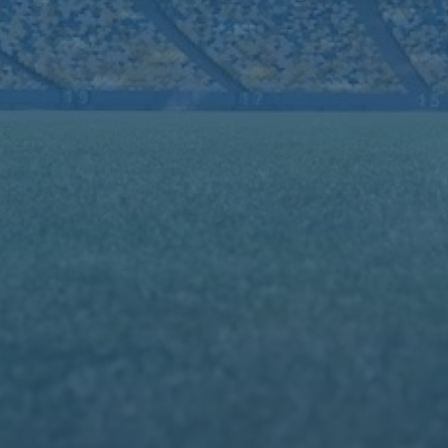
来源。
其次，国
俱杯的重
案例分析
对于中小
赛，不仅
员引进都
例如，来
佳的俱乐
赛事前景
新版世俱
池、一个
会在这个
此外，赛
仅是一场