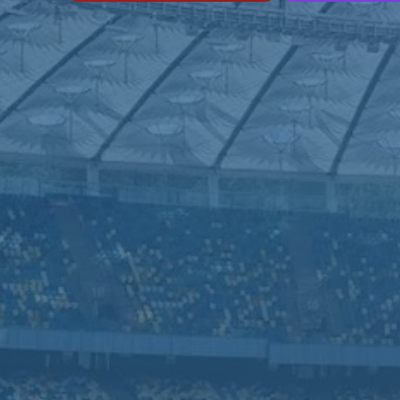
更令人瞩
以媲美一
回报。
奖金分配
10亿美
伍有望获
的参赛队
以欧洲豪
地位，还
烈的比赛
为何奖金
新版世俱
赞助商和