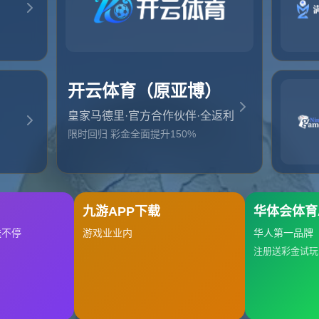
联：2025首届新版世俱杯参赛奖金达10亿
俱杯首秀，奖金高达10
2025首届新版世俱杯参赛奖金达10亿美元
球盛宴即将升级，奖金创历史新高
，准备好迎接一场前所未有的足球盛宴了吗？国际足联宣布，20
，堪称足球赛事奖金的历史性突破！这一消息不仅让全球俱乐部
版世俱杯究竟有何特别之处？为何奖金如此惊人？本文将为您揭
杯：赛事规模与意义的全面升级
为国际足联旗下的顶级俱乐部赛事，一直是全球足球俱乐部展示实
。据悉，赛事将扩军至
32支球队
，覆盖各大洲的顶级俱乐部，比赛
旨在提升赛事的全球影响力和竞技水平，同时为更多球队提供参