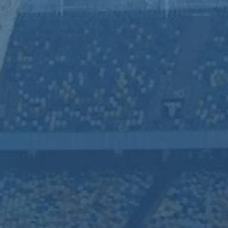
象征之一。它汇集了各大洲的冠军队伍，角逐世
殊的意义与回忆。通过
曼联官方网站
，我们可以
。
”，是一项由国际足联主办、来自六大洲顶级俱乐部赛事
杯（洲际杯），但世俱杯的参赛队伍更广泛，更
乐部真正站在了世界之巅，是其实力的终极证