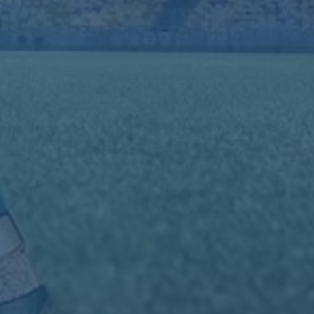
的冬天。在日本，弗格森爵士率领的曼联，凭借
，曼联1-0力克南美解放者杯冠军利加大学，队
荣誉簿提升到了一个新的高度。从欧洲冠军到世
熠，C罗、鲁尼、斯科尔斯、吉格斯等传奇球星共
料，无疑是球迷重温经典的宝贵窗口。
一手信息、深度报道和独家内容的首选平台。无
动态，官方网站都会提供最权威、最及时的资
让新老球迷都能感受到那份荣耀。