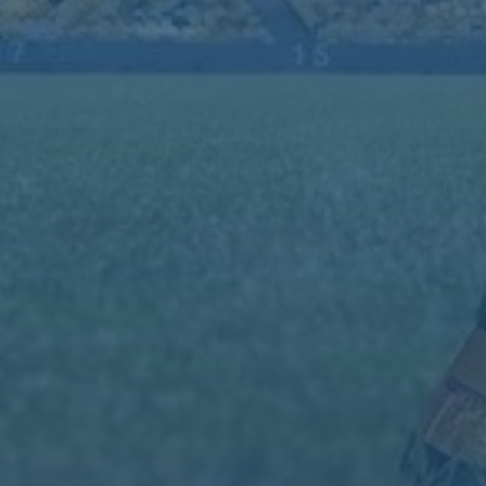
明。
二 红魔荣
提及曼联
强大的实
史首次捧
那一刻，
界冠军，
同铸就了
三 曼联官
对于关注
论是历史
讯。
历史回