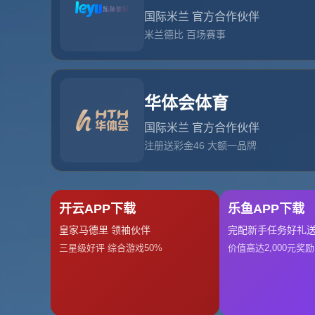
公司新闻
国
行业动态