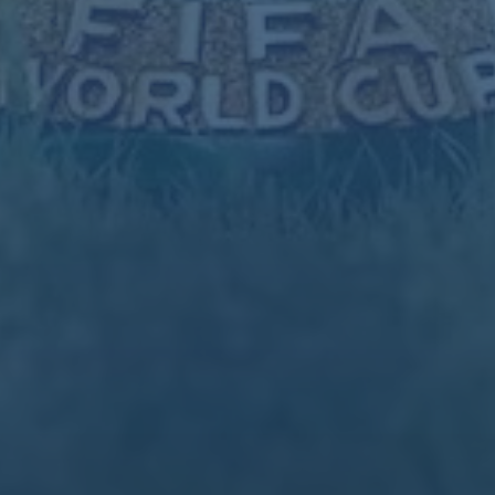
结语前的思考：皇马的未来蓝图
皇马对
世俱杯冠军
的渴望不仅是为了眼前的荣誉和
巨额收
入
，更是对俱乐部长远发展的战略布局。选择阿隆索作为潜
在主帅，体现了俱乐部对年轻化、现代化的追求。无论最终
结果如何，皇马的这一系列动作都表明，他们正在为下一个
辉煌时代铺路。
Copyright 2024
世俱杯平台-世俱杯入口-世俱杯在线观看-世俱杯高清比赛视频
免费在线观看
All Rights by
世俱杯2025