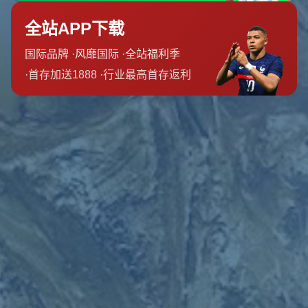
队的实力巅峰，更是一块巨大的经济蛋糕。据统计，世俱杯
冠军往往能获得数千万欧元的奖金，同时还能通过赞助、转
播分成等渠道进一步提升俱乐部收入。对于皇马这样的豪门
而言，
世俱杯冠军
不仅能巩固其在国际足坛的地位，更能带
来可观的
巨额收入
，为球队的引援和运营提供更多资金支
持。尤其是在近年欧超联赛争议不断的情况下，世俱杯的商
业价值显得尤为重要。皇马高层深知这一点，将其视为本赛
季的重要目标之一。
阿隆索回归：皇马教练席的新期待
在追求世俱杯冠军的同时，皇马对现任主教练安切洛蒂的信
任似乎有所动摇。尽管安帅带领球队取得了多项荣誉，但部
分高层认为球队需要新鲜血液来激发潜力。哈维·阿隆索，
这位曾在皇马效力并深受球迷喜爱的球员，如今在勒沃库森
展现出了卓越的执教能力。他带领勒沃库森在德甲赛场上表
现抢眼，战术风格现代且富有创造力，完美契合皇马对未来
的期待。