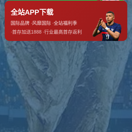
俱乐部赛事
将在这一年迎来新高潮，尤其是某项顶级联赛的
决赛，预计将吸引全球数亿观众在线观看。近年来，足球战
术的多样化让比赛更加激烈，强队之间的对决往往充满悬
念。以某支新兴俱乐部为例，他们在过去两年凭借精准的引
援和创新打法迅速崛起，2025年是否能一举夺冠，成为球
迷热议的话题。
不仅如此，2025年还将举办多场
国际足球友谊赛
，这些比
赛虽然不涉及冠军归属，但却是球迷近距离感受球星魅力的
绝佳机会。无论是战术演练还是新星亮相，这些赛事都值得
每一位足球迷的期待。
新兴赛事的崛起与亮点
除了传统体育项目，2025年一些新兴赛事同样不容忽视。
电子竞技世界锦标赛
预计将在这一年达到新的热度。随着电