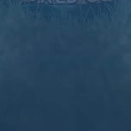
从田径到足球，从电竞到极限运动，2025年的这些
值得期
待的赛事
涵盖了多种领域，满足了不同人群的兴趣。无论你
是哪一类体育爱好者，相信这一年都会有属于你的精彩时
刻。让我们一起锁定这些赛事，共同见证体育的奇迹！
Copyright 2024
世俱杯平台-世俱杯入口-世俱杯在线观看-世俱杯高清比赛视频
免费在线观看
All Rights by
世俱杯2025
地址：黑龙江省鸡西市鸡冠区南山街道 电话：0512-7747759传真：0512-
7747759
手机：17794407435联系人：世俱杯2025
网站首页
一键拨打
公司简介
联系我们
</