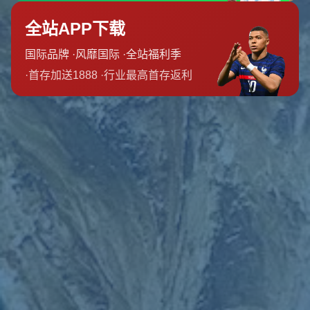
东道主优势：中国队如何抓住机遇
作为
东道主
，中国队无疑拥有得天独厚的优势。熟悉的场
地、气候条件以及主场球迷的支持，都将成为球队的重要助
力。此外，抽签结果显示，中国队避开了部分传统强队如韩
国和日本，这为小组出线提供了更多可能性。
然而，主场作战也意味着更大的心理压力。如何在
2025亚
足联中国U20亚洲杯
中顶住压力，发挥出应有实力，是教练
组和球员们需要重点解决的问题。值得一提的是，中国足协
近年来在青训方面的投入逐渐显现成效，U20国家队的整体
实力正在稳步提升。这次主场作战，或许是展现成果的最佳
舞台。
案例分析：历史上的东道主表现