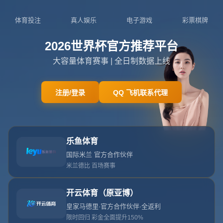
2025亚足联中国U20亚洲杯分组抽签结果出炉。东道
主（“2025亚足联U20亚洲杯分组揭晓，东道主中国
队签运如何？”）