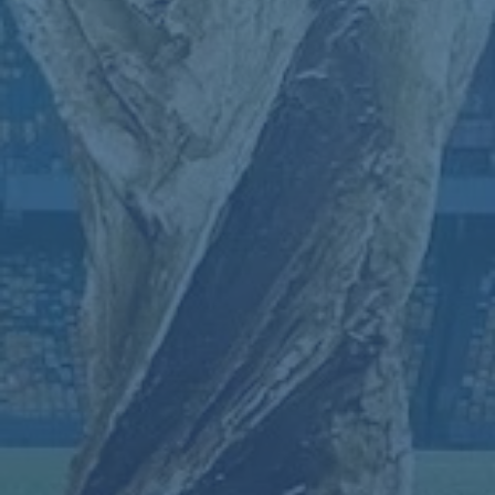
回顾历史，
东道主
在亚足联U20亚洲杯中的表现往往令人印
象深刻。以2016年巴林U20亚洲杯为例，当时作为东道主
的巴林队虽然整体实力不算顶尖，但凭借主场优势和顽强拼
搏，最终闯入了八强，创造了队史最佳成绩。这充分说明，
主场作战的心理和环境优势能够极大提升球队的战斗力。
反观中国队，上一次作为东道主举办类似赛事时，也曾凭借
主场之利取得不俗成绩。这次
2025亚足联中国U20亚洲
杯
，中国队若能合理利用主场优势，制定针对性战术，或许
能在小组赛中占据主动。
中国队备战策略：技术与心态并重
面对分组抽签结果，中国队的备战工作显得尤为关键。首
先，在技战术层面，教练组需要针对沙特阿拉伯和越南的特
点进行深入研究。例如，沙特队擅长快速反击，中国队需要