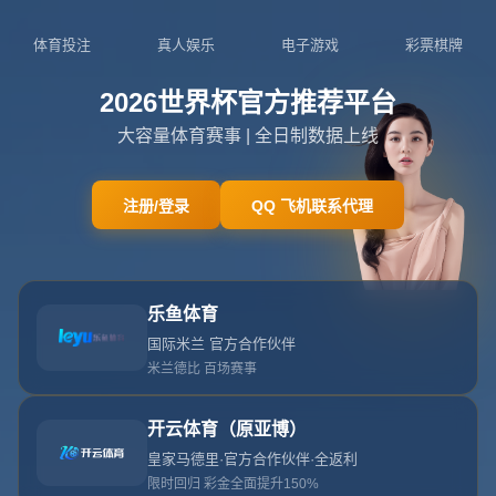
浪琴国际马联场地障碍世界杯中国联赛2025年启动
（2025年浪琴国际马联场地障碍世界杯中国联赛正
式启幕）