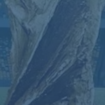
力所在
。
三、对中国马术发展的深远影响
浪琴国际马联场地障碍世界杯中国联赛
的启动，对中国马术
运动的发展具有重要意义。首先，它为国内骑手提供了宝贵
的国际比赛经验。通过与世界级选手的较量，中国骑手能够
更快地提升技术水平，为未来在国际赛场上取得佳绩奠定基
础。
其次，赛事的举办将进一步推动马术运动在中国的普及。近
年来，中国马术爱好者数量持续增长，但与欧美国家相比，
仍有较大差距。这项联赛的到来，将通过电视转播、社交媒
体传播等方式，吸引更多人关注和参与马术运动。
四、案例分析：国际赛事如何助力本地发展