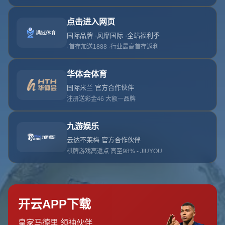
國際足聯確認2025年的世俱盃擴軍為32隊
引言：全球足球盛事迎來新篇章
足球迷們，準備好迎接一場全新的全球足球盛宴了！國際足
聯（FIFA）正式宣布，2025年的世俱盃將迎來重大改革，
參賽隊伍將從原來的7隊擴大至
32隊
。這一決定不僅標誌著
世俱盃的規模和影響力將達到新高度，也讓更多俱樂部有機
會在國際舞台上一展身手。究竟這次擴軍會帶來哪些改變？
讓我們一起來探討這一令人振奮的消息背後的意義和潛在影
響。
世俱盃擴軍的背景與意義