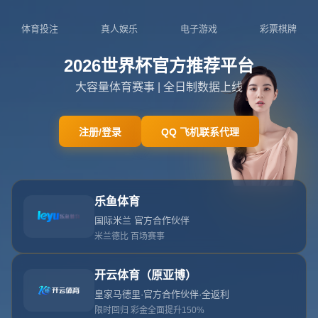
國際足聯確認2025年的世俱盃擴軍為32隊