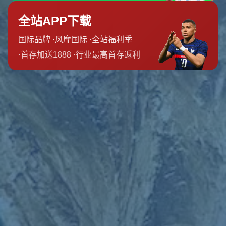
攻，不仅体现了他的速度和技术，更展现了他对比赛的阅读
能力。这样的球员无疑是荷兰队在世界杯上的重要武器。而
西蒙斯
的破门，则是年轻球员敢于担当的最好证明。
战术分析：荷兰队的攻防平衡
从战术层面来看，荷兰队在本场比赛中展现了极高的攻防平
衡能力。主教练在排兵布阵上选择了灵活的4-3-3阵型，既
保证了进攻端的火力，又在防守端稳如磐石。
加克波
在前场
的牵制作用，让对手的后防线疲于应对，而中场球员的积极
回防，也让对手的反击无从下手。
此外，荷兰队在比赛中展现了极强的团队协作能力。无论是
西蒙斯
的进球，还是其他球员的配合，都离不开团队的默
契。这一点对于他们在世界杯上的表现至关重要。毕竟，世
界杯的赛场不仅是个人能力的比拼，更是团队作战的舞台。