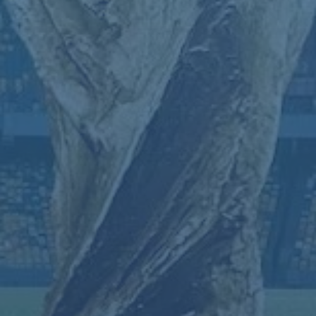
案例分析：荷兰队晋级的背后
回顾荷兰队近年来的表现，不难发现他们在世界杯预选赛中
的稳定发挥。尤其是在面对实力不俗的对手时，荷兰队总能
找到破局的方法。以本场比赛为例，面对对手的密集防守，
加克波
的个人能力和团队配合成为关键。他的一次精准传
球，直接撕开了对手的防线，为队友创造了得分机会。而
西
蒙斯
的破门，则是球队多点开花的体现。