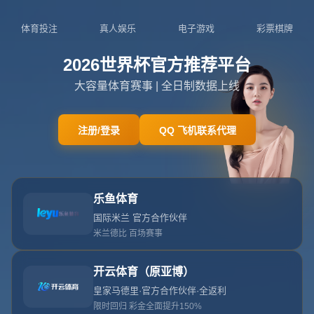
加克波传射建功，西蒙斯破门，荷兰4-0大胜晋级世
界杯
加克波传射西蒙斯破门 荷兰4-0晋级世界杯