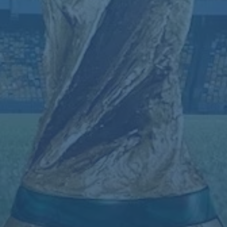
此外，赛事的组织和推广也进一步推动了社会对青少年女足
的关注。越来越多的学校和家长开始重视女子足球的发展，
这对整个行业的长远发展具有深远意义。
中国青少年足球联
赛
不仅仅是一场比赛，更是一个连接梦想与现实的桥梁。
晋级球队展望：下一阶段挑战升级
随着第一阶段比赛的结束，
24支晋级球队
将迎来更加激烈
的竞争。下一阶段的比赛无疑会更加考验球员们的体能、技
术和心理素质。对于这些年轻队员来说，每一场比赛都是成
长的机会。无论是面对强敌时的顽强拼搏，还是在逆境中的
冷静应对，她们都在用实际行动证明自己的实力。
值得关注的是，下一阶段的比赛还将吸引更多观众的目光。
赛事的直播和报道将进一步扩大影响力，让更多人了解这些
年轻女足队员的故事。相信在未来的赛场上，她们会带来更
多惊喜，为
中国青少年足球
的发展注入新的活力。
赛事背后的意义：点燃青春梦想