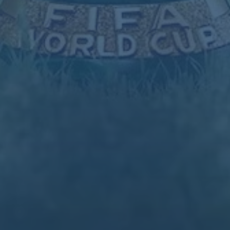
每一场比赛的背后，都是无数汗水和努力的积累。对于这些
U14组的女足队员来说，
中国青少年足球联赛
不仅是竞技的
舞台，更是梦想起飞的地方。无论最终结果如何，她们在赛
场上的每一刻拼搏都值得被铭记。赛事的成功举办，也让我
们看到了中国青少年女足的希望与未来。
通过这次比赛，我们不仅见证了年轻球员的成长，也感受到
了足球运动的魅力。让我们共同期待下一阶段的精彩对决，
见证更多青春的力量在绿茵场上绽放！
Copyright 2024
世俱杯平台-世俱杯入口-世俱杯在线观看-世俱杯高清比赛视频
免费在线观看
All Rights by
世俱杯2025
地址：黑龙江省鸡西市鸡冠区南山街道 电话：0512-7747759传真：0512-
7747759
手机：17794407435联系人：世俱杯2025