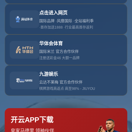
2023第二届中国青少年足球联赛女子初中年龄段U14组第
一阶段比赛战罢 24支球队晋级下一阶段
引言：青春赛场上的激情绽放
在2023年的绿茵场上，青春与激情交织出一幅动人的画
卷。第二届中国青少年足球联赛女子初中年龄段U14组第一
阶段比赛圆满落幕，来自全国各地的年轻女足队员们用汗水
和拼搏书写了属于自己的篇章。经过激烈角逐，
24支球队
成功脱颖而出，晋级下一阶段比赛。这不仅是一场比赛，更
是对青少年足球发展的一次重要检验。让我们一起走进这场