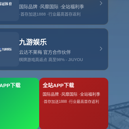
广东力克辽宁晋级决赛
面对强敌辽宁男篮时，凭借顽强的斗志和出色的
东队的韧性，也让球迷们为赵继伟的意外伤退感
顾这场激动人心的对决，解析广东队如何在逆境
动。然而，比赛进行到第二节时，赵继伟在一次
了这位核心后卫，球队的进攻组织明显受阻。赵
化。广东队抓住这一机会，迅速调整策略，加强