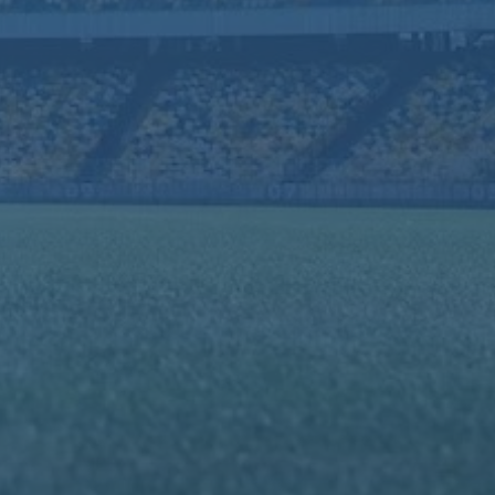
他在场上展现了超强的个人能力和冷静的比赛阅
。尤其是在第三节，徐杰连续送出精妙传球，帮
的表现不仅让球迷惊叹，也让人们看到了广东男
强大的内线实力，广东队通过快速轮转和精准的
的限制非常到位，迫使对手多次出现失误。最
分展现了广东男篮在全运会赛场上的统治力，也
年轻球员在关键时刻挺身而出，而球队整体的战