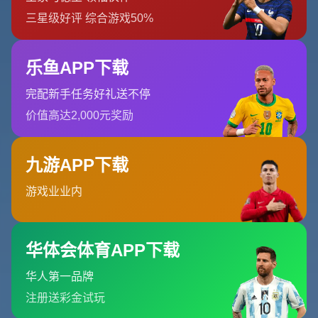
刻的处理、在高压环境下的冷静，则构成了巨大的心理鸿
沟。比分的翻转，并非简单的运气堆砌，更深层的逻辑藏在
两个位置——门将与中锋——也正是本场的争议与焦点所
在。
二 双方门将巨大失误的时代背景
这场比赛被频繁提起的一个关键词是：门将失误。利物浦门
将的禁区内处理球犹豫、脚下输送被抢断，皇马门将则在出
球时出现低级判断错误，一时间“门将巨大失误”成为本场欧
冠的传播标签。这类画面在社交媒体被不断剪辑、转发，看
似戏谑，却折射出现代足球的一种结构性矛盾。
在当代战术体系中，门将不再是单纯的扑救者，而是进攻的
第一个组织点。中后场逼抢愈加疯狂，迫使球队从门将一侧
启动短传与从后场组织。教练要求门将“像中场一样会处理
球”，后卫则不断回传、做墙、牵扯。从数据分析角度看，
这种从后场的大胆出球能在长期内提升球队整体控球质量与