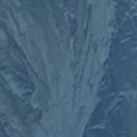
四 从失误到控制 皇马是如何完成逆转的
除了本泽马2球与门将失误，本场欧冠更值得被反复品味的
是皇马在2比0落后情况下的心理与结构调整。许多球队在
客场遭遇闪电打击后，会选择退守、减缓节奏，以避免比分
继续失控。但皇马的选择是：在局部稳住情绪的在整体上维
持甚至提高出球的大胆程度。