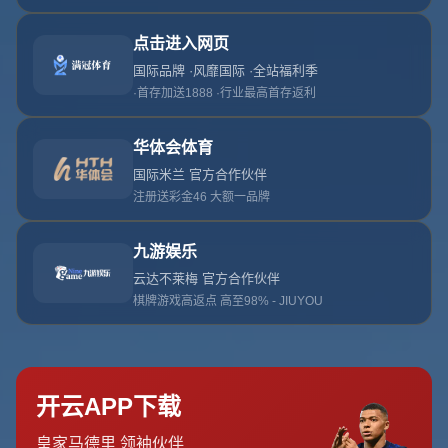
在短短九十分钟里把足球的所有极端情绪铺陈到极致：闪电
进球、戏剧性失误、前锋冷静到近乎残酷的终结、门将从英
雄跌落为主角般的“灾难场面”。围绕“欧冠 皇马5 2利物浦 本
泽马2球 双方门将巨大失误”这一节点，我们不仅在回顾一
场比赛，更像是在解读现代顶级足球中风险与稳定、勇气与
失误之间的微妙平衡。
一 场面与比分的巨大反差
比赛开局阶段，安菲尔德的气氛让人误以为剧情会朝另一个
方向发展。利物浦在主场气势如虹，很快取得领先，一度以
2比0压制皇马，中前场的逼抢、边路的冲击、节奏的压迫
都展现出英超豪门的强度。当终场比分定格在5比2，人们
才意识到，这不是一场普通的逆转，而是一次冠军级别队伍
在乱局中重建秩序的教科书式演示。
从数据层面看，利物浦并不完全处于劣势，但皇马在关键时