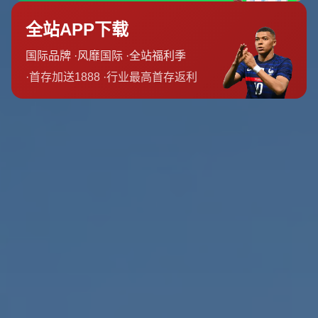
解预期进球值xG 关键传球 防守拦截 热区分布等数据。这样
的分层能让不同人群按需取用 新手只要掌握比分和关键事
件即可 而深度球迷则可以沉浸在更丰富的战术与数据分析
世界中。