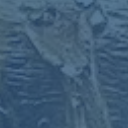
要让
世界杯比分教程全站
真正有说服力 不能只停留在抽象
概念 必须通过具体比赛案例来说明数据与比分之间的关
系。以某届世界杯的一场经典逆转为例 上半场比分0比2 下
半场最终3比2翻盘 表面看只是戏剧化的比分变化 但全站可
以从多个角度拆解 体能对抗的变化 中场调整后的阵型变化
关键球员在不同时间段的触球热区 以及在比分变化前后的
射门质量差异 通过图表加解释的方式 让用户看到 分数板上
简单的数字背后 实际是多重因素叠加的结果。这样的案例
一旦结合互动式的提问答案 比如 你觉得哪一次换人是转折
点 就更容易让用户参与其中 把被动阅读变成主动思考。