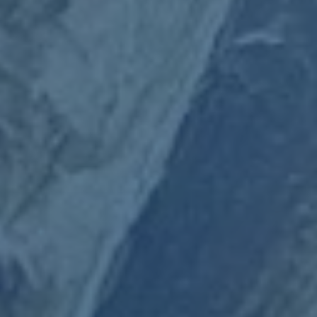
比如 用户可以在账号中设置自己关注的国家队或联赛 当相
关球队的世界杯比赛开始时 全站自动推送比分提醒和赛前
简报；在教程部分 则可以根据用户过往阅读记录推荐更适
合其水平的内容 刚接触世界杯的用户获得基础解释 老球迷
则看到更深入的战术拆解。同时 通过小测试形式 例如 给出
一场比赛的基础数据 让用户预测比分 再结合实际结果进行
讲解 能把复杂的分析技巧变成游戏化体验 在潜移默化中提
升用户对数据和比分的理解能力。
避免关键词堆砌打造自然阅读的学习场景
在内容构建时 很多人会为了所谓的搜索优化而过度重复
世
界杯比分教程全站
这一类词汇 这不仅破坏阅读体验 也削弱
了文章本身的专业性。更好的做法是 将关键词自然融入上
下文 通过场景和案例强化概念 而不是单纯堆叠。例如 在讲
解某场比赛时 可以用 在这类比分场景中 世界杯教程全站往