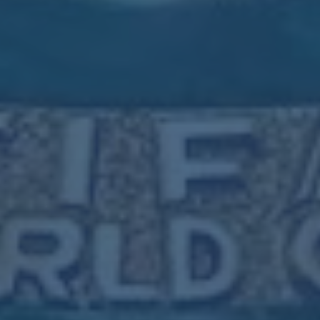
眼前一场球 而是能在更大的时间和空间维度上理解比赛。
提升原创度的关键在于独立视角与表达
如今 网络上关于世界杯和比分的内容已经极为丰富 如果
世
界杯比分教程全站
想要保持高原创度 就必须在视角和表达
方式上有所创新。与其重复老生常谈的战术术语 不如更多
从观众体验 数据可视化 故事化叙述这几个角度切入 让每一
篇解读 都像是为用户量身制作的比赛故事。例如 通过讲述
一位长期关注某支冷门球队的球迷 如何在全站的帮助下 从
只关注比分到理解球队战术演变的过程 不仅具有故事性 也
体现出平台在知识传递上的独特价值。真正的原创并不是完
全脱离已有知识 而是在熟悉的比赛和比分之上 建构出独到
的理解与表达。
面向未来的世界杯比分学习生态