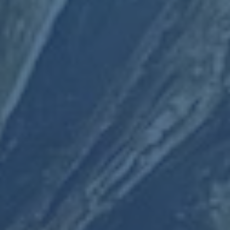
往会特别标注伤停补时阶段的关键事件 而不是反复说同一
个词组。通过这样的方式 不仅保持了语言的流畅度 也让用
户在无形之中接受了整个系统的逻辑架构。
从比分到策略全站的延伸价值